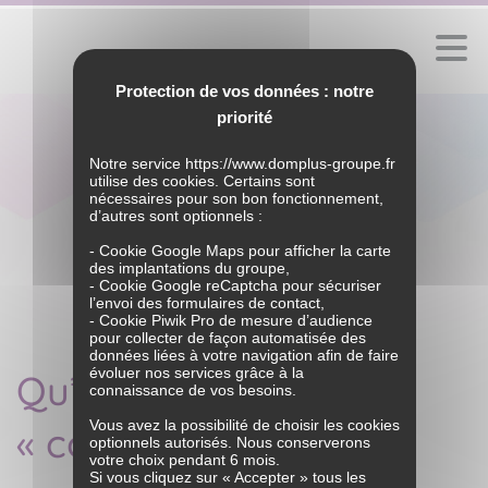
Protection de vos données : notre
priorité
Notre service
https://www.domplus-groupe.fr
utilise des cookies. Certains sont
Gestion des
nécessaires pour son bon fonctionnement,
d’autres sont optionnels :
VOUS ACCOMPAGNER
cookies
- Cookie Google Maps pour afficher la carte
des implantations du groupe,
- Cookie Google reCaptcha pour sécuriser
LE GROUPE
l’envoi des formulaires de contact,
- Cookie Piwik Pro de mesure d’audience
Historique
pour collecter de façon automatisée des
NOS IMPLANTATIONS
données liées à votre navigation afin de faire
Nos engagements
évoluer nos services grâce à la
Qu’est-ce qu’un
Bien dans
Bien dans
Notre métier
connaissance de vos besoins.
MON QUOTIDIEN
MON ACTIVITÉ
NOS ACTUALITÉS
Nos marques et nos offres
Vous avez la possibilité de choisir les cookies
« cookie » ?
DHOMPLUS
Nos clients et partenaires
optionnels autorisés. Nous conserverons
Articles et vidéos
NOUS REJOINDRE
votre choix pendant 6 mois.
BAZILE
Témoignages
Si vous cliquez sur « Accepter » tous les