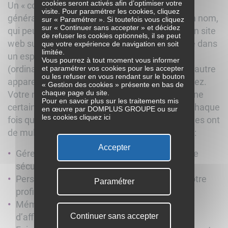
cookies seront activés afin d’optimiser votre
Un « cookie » est une suite d’informations,
Communiqués de presse
visite. Pour paramétrer les cookies, cliquez
CONTACT
généralement de petite taille et identifié par un nom,
Nos événements
sur « Paramétrer ». Si toutefois vous cliquez
Bien dans
Ensemble
sur « Continuer sans accepter » et décidez
MA SANTÉ
BIEN VIEILLIR
qui peut être transmis à votre navigateur par un site
de refuser les cookies optionnels, il se peut
01 44 23 05 05
web sur lequel vous vous connectez et déposé dans
que votre expérience de navigation en soit
limitée.
un espace dédié du disque dur du terminal
Vous pourrez à tout moment vous informer
et paramétrer vos cookies pour les accepter
(ordinateur, tablette, téléphone mobile ou tout autre
ou les refuser en vous rendant sur le bouton
appareil optimisé pour Internet) que vous utilisez.
« Gestion des cookies » présente en bas de
chaque page du site.
Votre navigateur web le conservera pendant une
Pour en savoir plus sur les traitements mis
certaine durée, et le renverra au serveur web chaque
en œuvre par DOMPLUS GROUPE ou sur
les cookies
cliquez ici
fois que vous vous y re-connecterez. Les cookies ont
de multiples usages. Ils peuvent permettre de :
Accepter
Gérer votre session de navigation de manière
sécurisée,
Personnaliser les pages en les adaptant à votre
Paramétrer
profil,
Mémoriser vos préférences de paramètres
Continuer sans accepter
d’affichage effectués sur un site