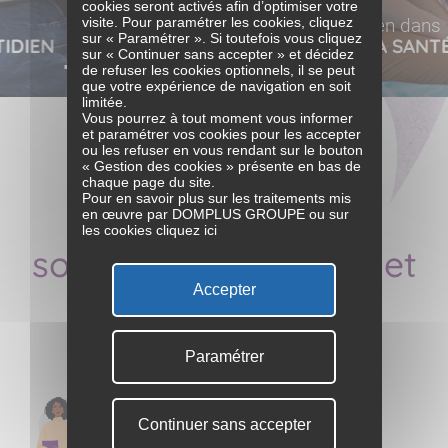
cookies seront activés afin d’optimiser votre
Communiqués de presse
Bien dans
Bien dans
visite. Pour paramétrer les cookies, cliquez
CONTACT
Nos événements
sur « Paramétrer ». Si toutefois vous cliquez
Bien dans
Ensemble
IDIEN
MON ACTIVITÉ
MA SANT
sur « Continuer sans accepter » et décidez
MA SANTÉ
BIEN VIEILLIR
de refuser les cookies optionnels, il se peut
01 44 23 05 05
que votre expérience de navigation en soit
limitée.
Vous pourrez à tout moment vous informer
et paramétrer vos cookies pour les accepter
ou les refuser en vous rendant sur le bouton
« Gestion des cookies » présente en bas de
chaque page du site.
Pour en savoir plus sur les traitements mis
En proposant des
en œuvre par DOMPLUS GROUPE ou sur
les cookies
cliquez ici
solutions sur mesure et
adaptées
Accepter
Paramétrer
Continuer sans accepter