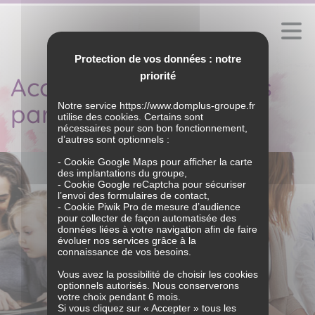
Protection de vos données : notre
priorité
Accompagner tous les
parcours de vie
Notre service
https://www.domplus-groupe.fr
utilise des cookies. Certains sont
nécessaires pour son bon fonctionnement,
d’autres sont optionnels :
VOUS ACCOMPAGNER
- Cookie Google Maps pour afficher la carte
des implantations du groupe,
- Cookie Google reCaptcha pour sécuriser
LE GROUPE
l’envoi des formulaires de contact,
- Cookie Piwik Pro de mesure d’audience
Historique
pour collecter de façon automatisée des
NOS IMPLANTATIONS
données liées à votre navigation afin de faire
Nos engagements
évoluer nos services grâce à la
Bien dans
Bien dans
Notre métier
connaissance de vos besoins.
MON QUOTIDIEN
MON ACTIVITÉ
NOS ACTUALITÉS
Nos marques et nos offres
Vous avez la possibilité de choisir les cookies
DHOMPLUS
Nos clients et partenaires
optionnels autorisés. Nous conserverons
Articles et vidéos
NOUS REJOINDRE
votre choix pendant 6 mois.
BAZILE
Témoignages
Si vous cliquez sur « Accepter » tous les