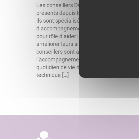
Les conseillers DOMPLUS GROUPE sont
présents depuis la création de l’entreprise
Ils sont spécialisés dans les problématiq
d’accompagnement de la personne et ont
pour rôle d’aider les bénéficiaires à
améliorer leurs situations de vie. Les
conseillers sont au cœur de
l’accompagnement et de l’amélioration d
quotidien de vie de nos publics. Grâce à u
technique […]