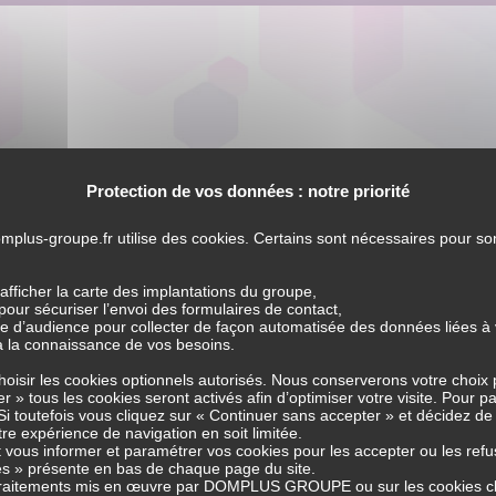
Santé
Protection de vos données : notre priorité
Priorité à la
omplus-groupe.fr
utilise des cookies. Certains sont nécessaires pour s
Personne ou
fficher la carte des implantations du groupe,
our sécuriser l’envoi des formulaires de contact,
 d’audience pour collecter de façon automatisée des données liées à vo
comment agir sur sa
à la connaissance de vos besoins.
choisir les cookies optionnels autorisés. Nous conserverons votre choix
propre santé ?
r » tous les cookies seront activés afin d’optimiser votre visite. Pour p
Si toutefois vous cliquez sur « Continuer sans accepter » et décidez de
tre expérience de navigation en soit limitée.
vous informer et paramétrer vos cookies pour les accepter ou les refu
DOMPLUS s’est vu confier la présidence des
s » présente en bas de chaque page du site.
s traitements mis en œuvre par DOMPLUS GROUPE ou sur les cookies
c
travaux du Livre Blanc intitulé « Prévention