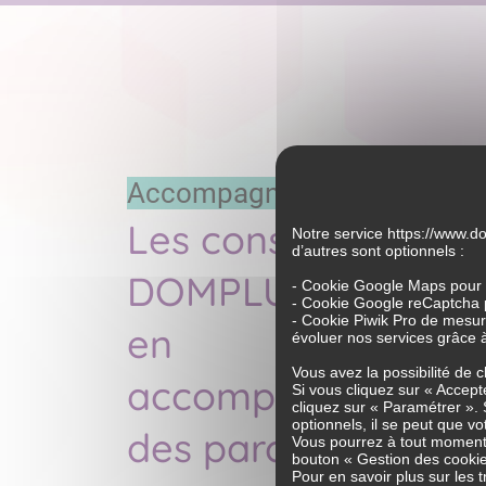
Accompagnement
Les conseillers
Notre service
https://www.d
d’autres sont optionnels :
DOMPLUS, experts
- Cookie Google Maps pour a
- Cookie Google reCaptcha p
- Cookie Piwik Pro de mesure
en
évoluer nos services grâce 
Vous avez la possibilité de 
accompagnement
Si vous cliquez sur « Accepte
cliquez sur « Paramétrer ». 
optionnels, il se peut que vo
des parcours
Vous pourrez à tout moment 
bouton « Gestion des cookie
Pour en savoir plus sur le