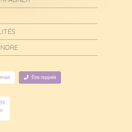
ITÉS
INDRE
email
Être rappelé
 05