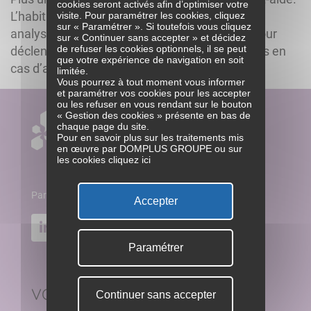
cookies seront activés afin d’optimiser votre
Communiqués de presse
visite. Pour paramétrer les cookies, cliquez
L’habitat, équipé de capteurs de mouvements,
CONTACT
Nos événements
sur « Paramétrer ». Si toutefois vous cliquez
Bien dans
Ensemble
analyse les habitudes de vie de la personne pour
sur « Continuer sans accepter » et décidez
MA SANTÉ
BIEN VIEILLIR
de refuser les cookies optionnels, il se peut
déclencher des alertes préventives ou critiques en
01 44 23 05 05
que votre expérience de navigation en soit
cas d’anomalies détectées. Ainsi le service […]
limitée.
Vous pourrez à tout moment vous informer
et paramétrer vos cookies pour les accepter
ou les refuser en vous rendant sur le bouton
« Gestion des cookies » présente en bas de
chaque page du site.
Pour en savoir plus sur les traitements mis
en œuvre par DOMPLUS GROUPE ou sur
les cookies
cliquez ici
Paris - Lyon - Bordeaux - Grenoble - Aix en Provence
Accepter
Paramétrer
VOUS ACCOMPAGNER
Continuer sans accepter