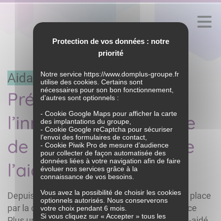
Protection de vos données : notre
priorité
Notre service
https://www.domplus-groupe.fr
Aidants
utilise des cookies. Certains sont
nécessaires pour son bon fonctionnement,
Présence Plus :
d’autres sont optionnels :
VOUS ACCOMPAGNER
- Cookie Google Maps pour afficher la carte
l’innovation préventive
des implantations du groupe,
- Cookie Google reCaptcha pour sécuriser
LE GROUPE
l’envoi des formulaires de contact,
de l’aidé au service de
- Cookie Piwik Pro de mesure d’audience
Historique
pour collecter de façon automatisée des
NOS IMPLANTATIONS
données liées à votre navigation afin de faire
Nos engagements
l’aidant
évoluer nos services grâce à la
Bien dans
Bien dans
Notre métier
connaissance de vos besoins.
MON QUOTIDIEN
MON ACTIVITÉ
NOS ACTUALITÉS
Nos marques et nos offres
Vous avez la possibilité de choisir les cookies
Depuis juin 2017, DOMPLUS GROUPE a mis en place
DHOMPLUS
Nos clients et partenaires
optionnels autorisés. Nous conserverons
Articles et vidéos
par la création de sa filiale IT Maison – Présence
NOUS REJOINDRE
votre choix pendant 6 mois.
BAZILE
Témoignages
Si vous cliquez sur « Accepter » tous les
Plus un service innovant pour la relation aidant-aidé.