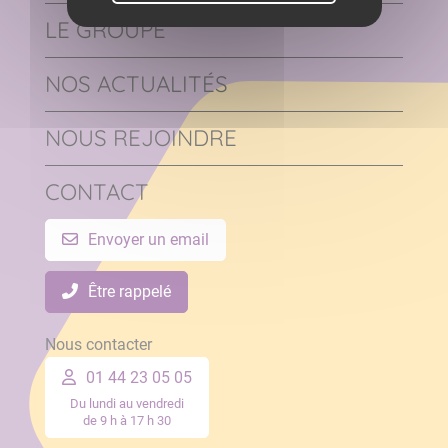
LE GROUPE
NOS ACTUALITÉS
NOUS REJOINDRE
CONTACT
Envoyer un email
Être rappelé
Nous contacter
01 44 23 05 05